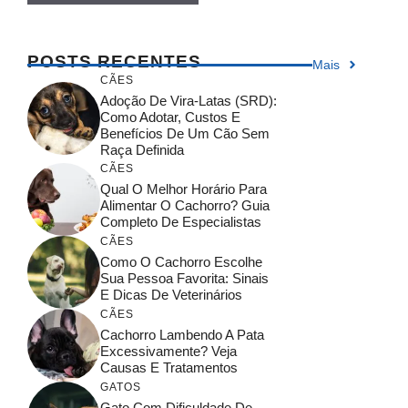
POSTS RECENTES
Mais
CÃES
Adoção De Vira-Latas (SRD):
Como Adotar, Custos E
Benefícios De Um Cão Sem
Raça Definida
CÃES
Qual O Melhor Horário Para
Alimentar O Cachorro? Guia
Completo De Especialistas
CÃES
Como O Cachorro Escolhe
Sua Pessoa Favorita: Sinais
E Dicas De Veterinários
CÃES
Cachorro Lambendo A Pata
Excessivamente? Veja
Causas E Tratamentos
GATOS
Gato Com Dificuldade De