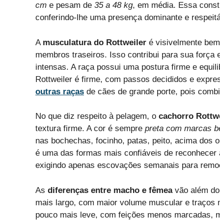
cm
e pesam de
35 a 48 kg
, em média. Essa const
conferindo-lhe uma presença dominante e respeitá
A
musculatura do Rottweiler
é visivelmente bem
membros traseiros. Isso contribui para sua força e 
intensas. A raça possui uma postura firme e equili
Rottweiler é firme, com passos decididos e expr
outras raças
de cães de grande porte, pois combi
No que diz respeito à pelagem, o
cachorro Rottwe
textura firme. A cor é sempre
preta com marcas b
nas bochechas, focinho, patas, peito, acima dos o
é uma das formas mais confiáveis de reconhecer 
exigindo apenas escovações semanais para remoçã
As
diferenças entre macho e fêmea
vão além do
mais largo, com maior volume muscular e traços
pouco mais leve, com feições menos marcadas, m