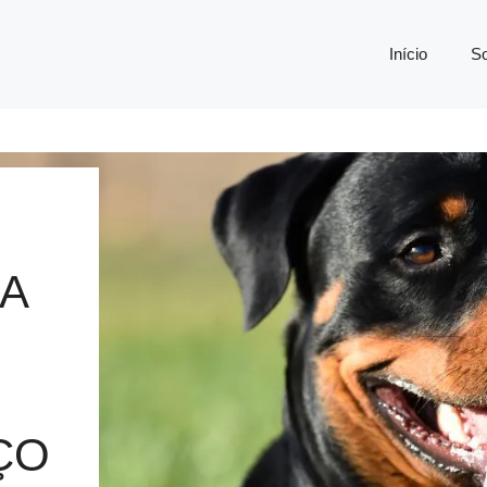
Início
S
A
ÇO