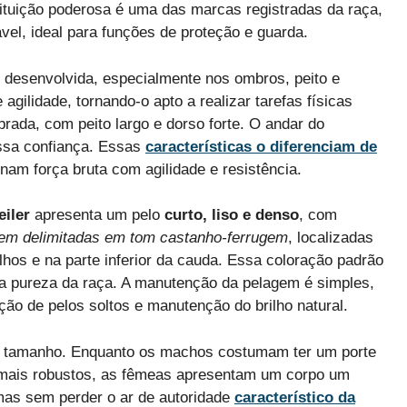
ituição poderosa é uma das marcas registradas da raça,
vel, ideal para funções de proteção e guarda.
 desenvolvida, especialmente nos ombros, peito e
agilidade, tornando-o apto a realizar tarefas físicas
brada, com peito largo e dorso forte. O andar do
essa confiança. Essas
características o diferenciam de
nam força bruta com agilidade e resistência.
iler
apresenta um pelo
curto, liso e denso
, com
em delimitadas em tom castanho-ferrugem
, localizadas
lhos e na parte inferior da cauda. Essa coloração padrão
a pureza da raça. A manutenção da pelagem é simples,
o de pelos soltos e manutenção do brilho natural.
 tamanho. Enquanto os machos costumam ter um porte
 mais robustos, as fêmeas apresentam um corpo um
as sem perder o ar de autoridade
característico da