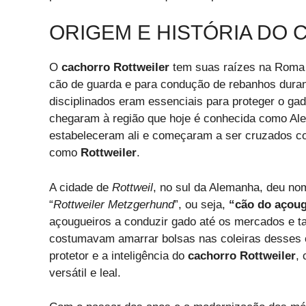
ORIGEM E HISTÓRIA DO
O
cachorro Rottweiler
tem suas raízes na Roma A
cão de guarda e para condução de rebanhos dura
disciplinados eram essenciais para proteger o g
chegaram à região que hoje é conhecida como Ale
estabeleceram ali e começaram a ser cruzados c
como
Rottweiler
.
A cidade de
Rottweil
, no sul da Alemanha, deu no
“
Rottweiler Metzgerhund
”, ou seja,
“cão do açoug
açougueiros a conduzir gado até os mercados e t
costumavam amarrar bolsas nas coleiras desses c
protetor e a inteligência do
cachorro Rottweiler
,
versátil e leal.