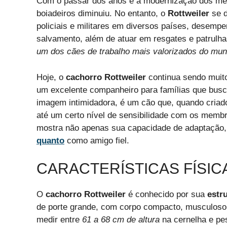
Com o passar dos anos e a modernização dos mét
boiadeiros diminuiu. No entanto, o
Rottweiler
se d
policiais e militares em diversos países, desem
salvamento, além de atuar em resgates e patrulh
um dos cães de trabalho mais valorizados do mun
Hoje, o
cachorro Rottweiler
continua sendo muit
um excelente companheiro para famílias que busc
imagem intimidadora, é um cão que, quando criado
até um certo nível de sensibilidade com os membr
mostra não apenas sua capacidade de adaptaçã
quanto
como amigo fiel.
CARACTERÍSTICAS FÍSI
O
cachorro Rottweiler
é conhecido por sua
estr
de porte grande, com corpo compacto, musculos
medir entre
61 a 68 cm de altura
na cernelha e pe