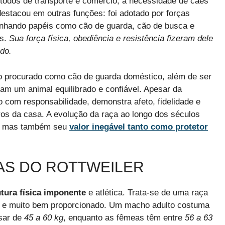
odos de transporte e comércio, a necessidade de cães
estacou em outras funções: foi adotado por forças
penhando papéis como cão de guarda, cão de busca e
as.
Sua força física, obediência e resistência fizeram dele
do.
o procurado como cão de guarda doméstico, além de ser
am um animal equilibrado e confiável. Apesar da
 com responsabilidade, demonstra afeto, fidelidade e
os da casa. A evolução da raça ao longo dos séculos
o, mas também seu
valor inegável tanto como protetor
CAS DO ROTTWEILER
utura física imponente
e atlética. Trata-se de uma raça
o e muito bem proporcionado. Um macho adulto costuma
sar de
45 a 60 kg
, enquanto as fêmeas têm entre
56 a 63