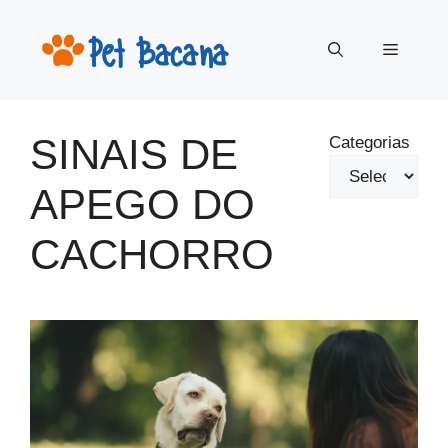
Pular
para
Menu
o
conteúdo
SINAIS DE
Categorias
APEGO DO
CACHORRO