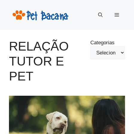
Pular
para
Menu
o
conteúdo
RELAÇÃO
Categorias
TUTOR E
PET