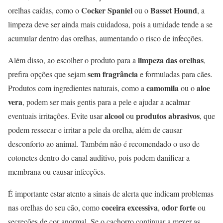
Cocker Spaniel
Basset Hound
orelhas caídas, como o
ou o
, a
limpeza deve ser ainda mais cuidadosa, pois a umidade tende a se
acumular dentro das orelhas, aumentando o risco de infecções.
limpeza das orelhas
Além disso, ao escolher o produto para a
,
sem fragrância
prefira opções que sejam
e formuladas para cães.
camomila
aloe
Produtos com ingredientes naturais, como a
ou o
vera
, podem ser mais gentis para a pele e ajudar a acalmar
alcool
produtos abrasivos
eventuais irritações. Evite usar
ou
, que
podem ressecar e irritar a pele da orelha, além de causar
desconforto ao animal. Também não é recomendado o uso de
cotonetes dentro do canal auditivo, pois podem danificar a
membrana ou causar infecções.
É importante estar atento a sinais de alerta que indicam problemas
coceira excessiva
odor forte
nas orelhas do seu cão, como
,
ou
secreções de cor anormal. Se o cachorro continuar a mexer as